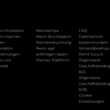
n-Kollektion
Neonlampe
FAQ
on machen
Neon-Buchstaben
Datenschutz
sen
Neonbeleuchtung
bestimmungen
piration
Neon sign
Versandbeding
wertungen
anfertigen lassen
Kehrt zurück
r uns
Partner-Plattform
Allgemeine
takt
Geschäftsbedin
B2C
Allgemeine
Geschäftsbedin
B2B
Cookie-
Einstellungen