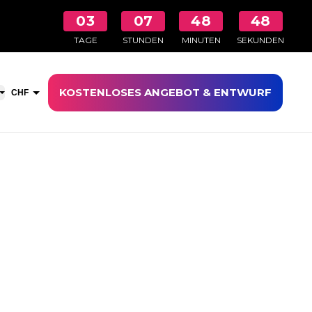
03
07
48
48
TAGE
STUNDEN
MINUTEN
SEKUNDEN
KOSTENLOSES ANGEBOT & ENTWURF
aufswagen öffnen
CHF
EUR