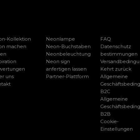
n-Kollektion
Neonlampe
FAQ
on machen
Neon-Buchstaben
Datenschutz
sen
Neonbeleuchtung
bestimmungen
piration
Neon sign
Versandbeding
wertungen
anfertigen lassen
Kehrt zurück
r uns
Partner-Plattform
Allgemeine
takt
Geschäftsbedin
B2C
Allgemeine
Geschäftsbedin
B2B
Cookie-
Einstellungen