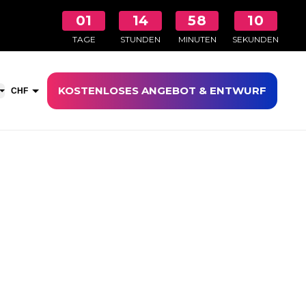
01
14
58
09
TAGE
STUNDEN
MINUTEN
SEKUNDEN
KOSTENLOSES ANGEBOT & ENTWURF
aufswagen öffnen
CHF
EUR