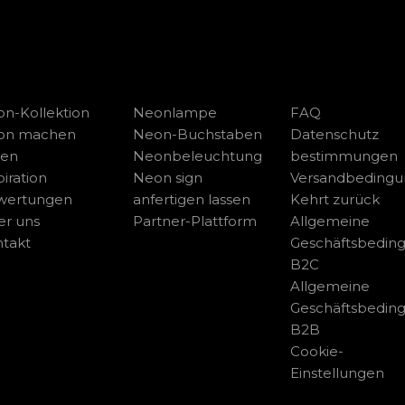
n-Kollektion
Neonlampe
FAQ
on machen
Neon-Buchstaben
Datenschutz
sen
Neonbeleuchtung
bestimmungen
piration
Neon sign
Versandbeding
wertungen
anfertigen lassen
Kehrt zurück
r uns
Partner-Plattform
Allgemeine
takt
Geschäftsbedin
B2C
Allgemeine
Geschäftsbedin
B2B
Cookie-
Einstellungen