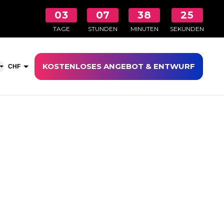
03
07
38
25
TAGE
STUNDEN
MINUTEN
SEKUNDEN
KOSTENLOSES ANGEBOT & ENTWURF
aufswagen öffnen
CHF
EUR