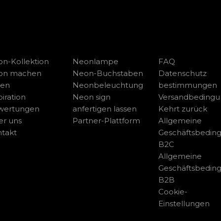
n-Kollektion
Neonlampe
FAQ
on machen
Neon-Buchstaben
Datenschutz
sen
Neonbeleuchtung
bestimmungen
piration
Neon sign
Versandbeding
wertungen
anfertigen lassen
Kehrt zurück
r uns
Partner-Plattform
Allgemeine
takt
Geschäftsbedin
B2C
Allgemeine
Geschäftsbedin
B2B
Cookie-
Einstellungen