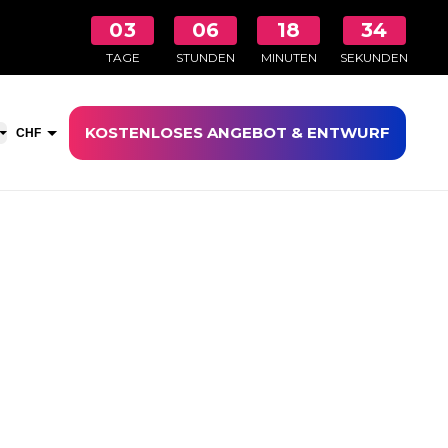
03
06
18
34
TAGE
STUNDEN
MINUTEN
SEKUNDEN
KOSTENLOSES ANGEBOT & ENTWURF
aufswagen öffnen
CHF
EUR