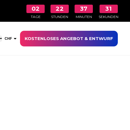
02
22
37
31
TAGE
STUNDEN
MINUTEN
SEKUNDEN
KOSTENLOSES ANGEBOT & ENTWURF
aufswagen öffnen
CHF
EUR