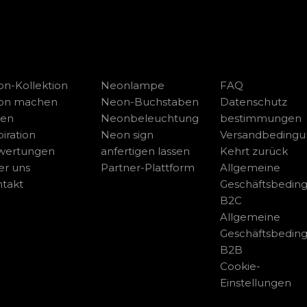
n-Kollektion
Neonlampe
FAQ
on machen
Neon-Buchstaben
Datenschutz
sen
Neonbeleuchtung
bestimmungen
piration
Neon sign
Versandbeding
wertungen
anfertigen lassen
Kehrt zurück
r uns
Partner-Plattform
Allgemeine
takt
Geschäftsbedin
B2C
Allgemeine
Geschäftsbedin
B2B
Cookie-
Einstellungen