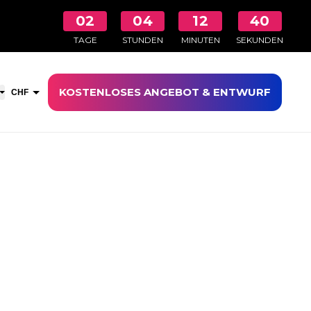
02
04
12
39
TAGE
STUNDEN
MINUTEN
SEKUNDEN
KOSTENLOSES ANGEBOT & ENTWURF
nkaufswagen öffnen
CHF
EUR