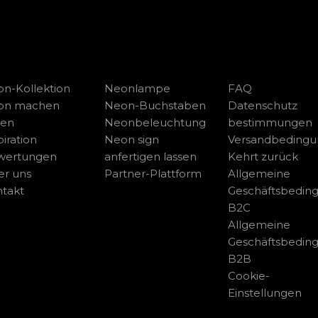
n-Kollektion
Neonlampe
FAQ
on machen
Neon-Buchstaben
Datenschutz
sen
Neonbeleuchtung
bestimmungen
piration
Neon sign
Versandbeding
wertungen
anfertigen lassen
Kehrt zurück
r uns
Partner-Plattform
Allgemeine
takt
Geschäftsbedin
B2C
Allgemeine
Geschäftsbedin
B2B
Cookie-
Einstellungen