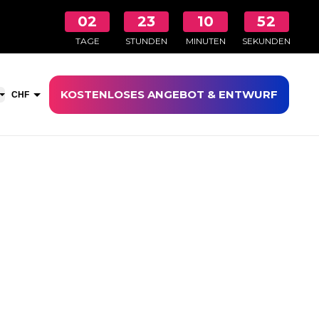
02
23
10
52
TAGE
STUNDEN
MINUTEN
SEKUNDEN
KOSTENLOSES ANGEBOT & ENTWURF
aufswagen öffnen
CHF
EUR