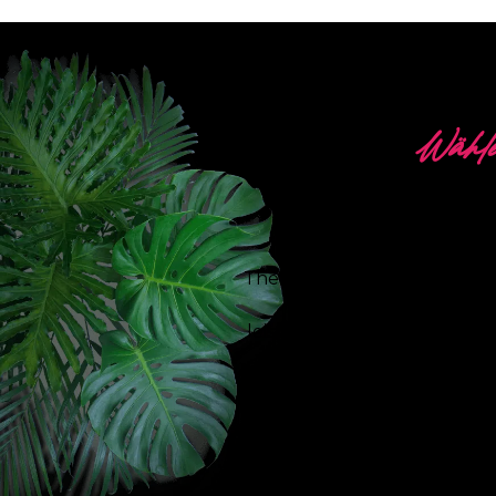
Wähle
5 
The Neon Company ist ein S
Signing. Mit unserer 
leistungsstärksten dimmbar