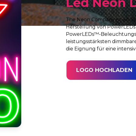
Led Neon 
The Neon Company ist ein Sp
Herstellung von PowerLEDs™
PowerLEDs™-Beleuchtungste
leistungsstärksten dimmbar
die Eignung für eine intens
LOGO HOCHLADEN