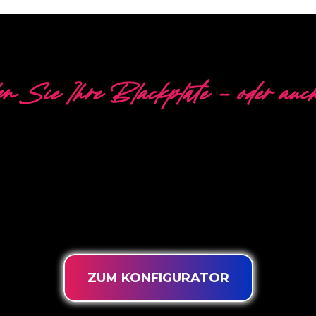
n Sie Ihre Blackplate - oder auch
VERSCHIEDENE OPTIO
pezialist für die Entwicklung, das Design und die Pro
innovativen ‘PowerLEDs™’-Beleuchtungstechnologie erhal
en LEDs, eine extra lange Lebensdauer und die Eignung
rund um die Uhr.
ZUM KONFIGURATOR