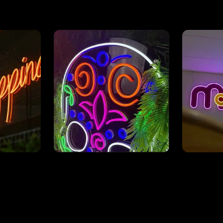
Rückwand in Schwarz
Ausgesc
er dem
(oder Farbe Ihrer Wahl)
Rückensc
Neon