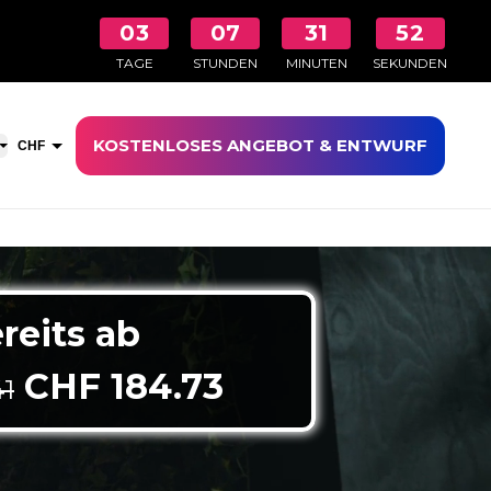
03
07
31
50
TAGE
STUNDEN
MINUTEN
SEKUNDEN
KOSTENLOSES ANGEBOT & ENTWURF
aufswagen öffnen
CHF
EUR
reits ab
Ursprünglicher Preis war:
Aktueller Preis
CHF
184.73
1