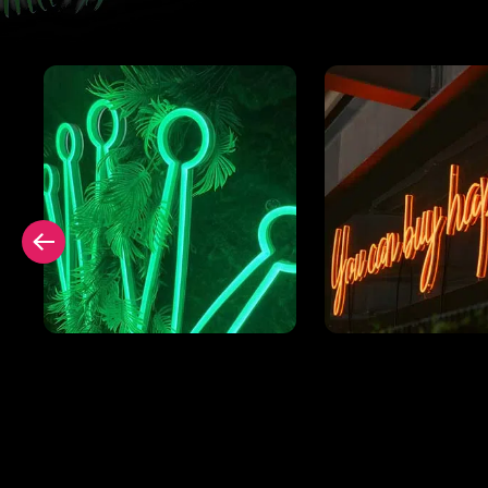
r
Neon Signing ohne
Quadratische
Rückwand
Rückwand hint
Neonschild