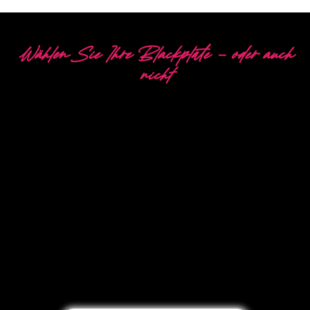
Wählen Sie Ihre Blackplate - oder auch
nicht
5 VERSCHIEDENE
OPTIONEN
The Neon Company ist ein Spezialist für die
Entwicklung, das Design und die Produktion von
PowerLEDs™ Neon Signing. Mit unserer
innovativen ‘PowerLEDs™’-
Beleuchtungstechnologie erhalten Sie garantiert
die leistungsstärksten dimmbaren LEDs, eine
extra lange Lebensdauer und die Eignung für
eine intensive Nutzung rund um die Uhr.