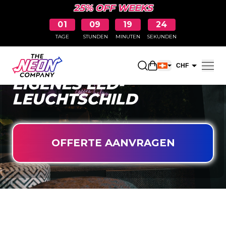
25% OFF WEEKS
01
09
19
23
TAGE
STUNDEN
MINUTEN
SEKUNDEN
GESTALTEN SIE IHR
Einkaufswagen öff
CHF
EIGENES LED-
EUR
LEUCHTSCHILD
OFFERTE AANVRAGEN