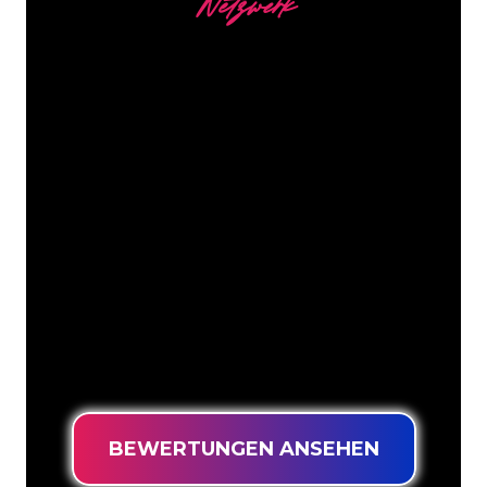
Netzwerk
Unsere Kunden
Die Neonspezialisten von The Neon
Company sind bereit, Ihren
Firmennamen, Ihr Logo oder Ihre
Marke auf attraktive und wirkungsvolle
Weise in Neonlicht zu verwandeln. Mit
mehr als 5000 Unternehmen und
bekannten Marken in unserem
Kundenstamm sind Sie bei uns an der
richtigen Adresse, wenn Sie ein
langlebiges Neonschild zum garantiert
niedrigsten Preis suchen.
BEWERTUNGEN ANSEHEN