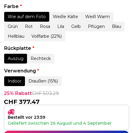
Farbe
*
Wie auf dem Foto
Weiße Kälte
Weiß Warm
Grün
Rot
Rosa
Lila
Gelb
Pflügen
Blau
Hellblau
Vollfarbe (22%)
Rückplatte
*
Auszug
Rechteck
Verwendung
*
Indoor
Draußen (15%)
25% Rabatt
CHF
503.29
CHF
377.47
Bestellt vor 23:59
Geliefert zwischen
26 August
und
4 September