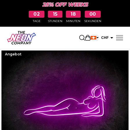
25% OFF WEEKS
02
15
17
59
TAGE
STUNDEN
MINUTEN
SEKUNDEN
Einkaufswagen öff
CHF
EUR
Angebot