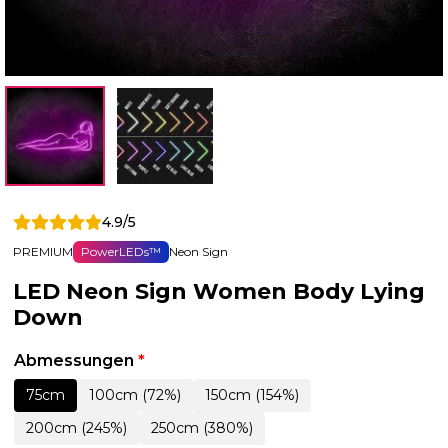
4.9/5
PREMIUM
PowerLEDs™
Neon Sign
LED Neon Sign Women Body Lying
Down
Abmessungen
*
75cm
100cm (72%)
150cm (154%)
200cm (245%)
250cm (380%)