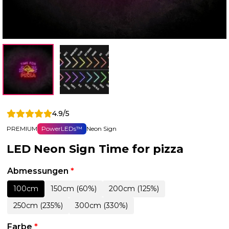
4.9/5
PREMIUM
PowerLEDs™
Neon Sign
LED Neon Sign Time for pizza
Abmessungen
*
100cm
150cm (60%)
200cm (125%)
250cm (235%)
300cm (330%)
Farbe
*