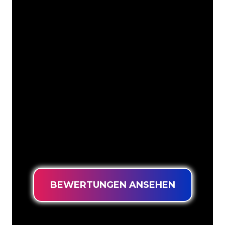
Unsere Kunden
Die Neonspezialisten von The Neon
Company sind bereit, Ihren
Firmennamen, Ihr Logo oder Ihre
Marke auf attraktive und wirkungsvolle
Weise in Neonlicht zu verwandeln. Mit
mehr als 5000 Unternehmen und
bekannten Marken in unserem
Kundenstamm sind Sie bei uns an der
richtigen Adresse, wenn Sie ein
langlebiges Neonschild zum garantiert
niedrigsten Preis suchen.
BEWERTUNGEN ANSEHEN