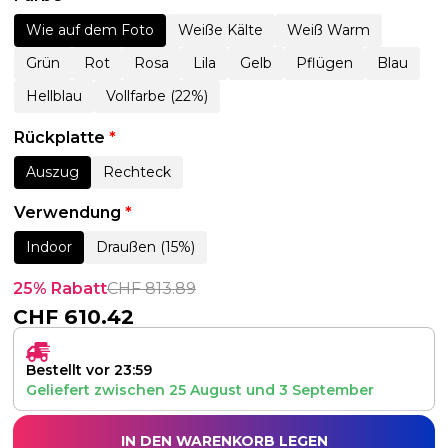
Wie auf dem Foto
Weiße Kälte
Weiß Warm
Grün
Rot
Rosa
Lila
Gelb
Pflügen
Blau
Hellblau
Vollfarbe (22%)
Rückplatte
*
Auszug
Rechteck
Verwendung
*
Indoor
Draußen (15%)
25% Rabatt
CHF
813.89
CHF
610.42
Bestellt vor 23:59
Geliefert zwischen
25 August
und
3 September
IN DEN WARENKORB LEGEN