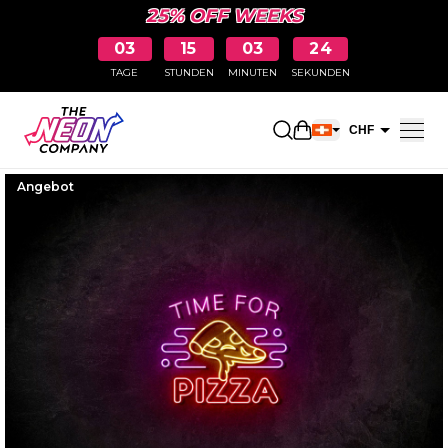
25% OFF WEEKS
03
15
03
24
TAGE
STUNDEN
MINUTEN
SEKUNDEN
Einkaufswagen öff
CHF
EUR
Angebot