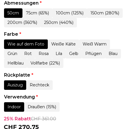
Abmessungen
*
50cm
75cm (65%)
100cm (125%)
150cm (280%)
200cm (360%)
250cm (440%)
Farbe
*
Wie auf dem Foto
Weiße Kälte
Weiß Warm
Grün
Rot
Rosa
Lila
Gelb
Pflügen
Blau
Hellblau
Vollfarbe (22%)
Rückplatte
*
Auszug
Rechteck
Verwendung
*
Indoor
Draußen (15%)
25% Rabatt
CHF
361.00
CHF
270.75