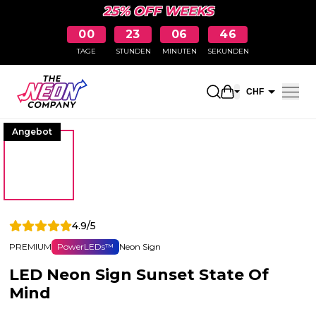
25% OFF WEEKS
00
23
06
45
TAGE
STUNDEN
MINUTEN
SEKUNDEN
Einkaufswagen 
CHF
EUR
Angebot
4.9/5
PREMIUM
PowerLEDs™
Neon Sign
LED Neon Sign Sunset State Of
Mind