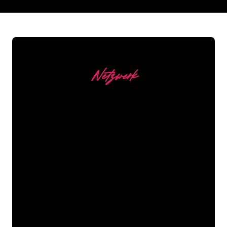
REGULAR
SUPPLIERS
Netzwerk
Unsere Kunden
Die Neonspezialisten von The Neon
Company sind bereit, Ihren
Firmennamen, Ihr Logo oder Ihre
Marke auf attraktive und wirkungsvolle
Weise in Neonlicht zu verwandeln. Mit
mehr als 5000 Unternehmen und
bekannten Marken in unserem
Kundenstamm sind Sie bei uns an der
richtigen Adresse, wenn Sie ein