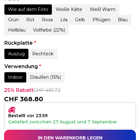
Wie auf dem Foto
Weiße Kälte
Weiß Warm
Grün
Rot
Rosa
Lila
Gelb
Pflügen
Blau
Hellblau
Vollfarbe (22%)
Rückplatte
*
Auszug
Rechteck
Verwendung
*
Indoor
Draußen (15%)
25% Rabatt
CHF
491.72
CHF
368.80
Bestellt vor 23:59
Geliefert zwischen
27 August
und
7 September
IN DEN WARENKORB LEGEN