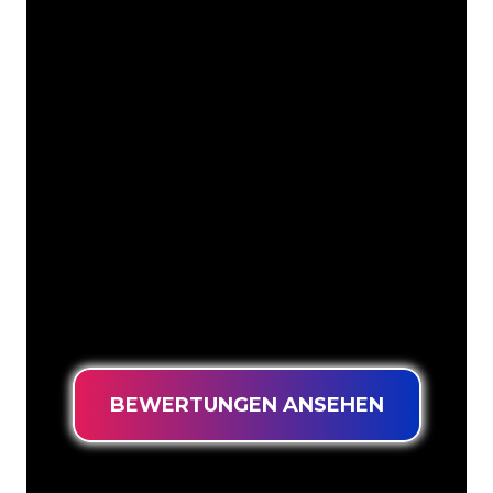
Unsere Kunden
Die Neonspezialisten von The Neon
Company sind bereit, Ihren
Firmennamen, Ihr Logo oder Ihre
Marke auf attraktive und wirkungsvolle
Weise in Neonlicht zu verwandeln. Mit
mehr als 5000 Unternehmen und
bekannten Marken in unserem
Kundenstamm sind Sie bei uns an der
richtigen Adresse, wenn Sie ein
langlebiges Neonschild zum garantiert
niedrigsten Preis suchen.
BEWERTUNGEN ANSEHEN