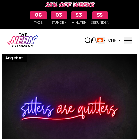
25% OFF WEEKS
06
03
53
54
TAGE
STUNDEN
MINUTEN
SEKUNDEN
Einkaufswagen öff
CHF
EUR
Angebot