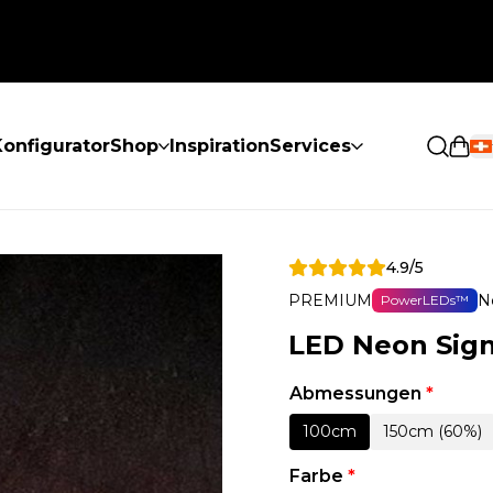
onfigurator
Shop
Inspiration
Services
Eink
4.9/5
PREMIUM
N
PowerLEDs™
LED Neon Sign
Abmessungen
*
100cm
150cm (60%)
Farbe
*