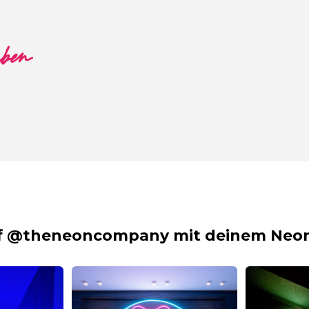
aben
f @theneoncompany mit deinem Neon