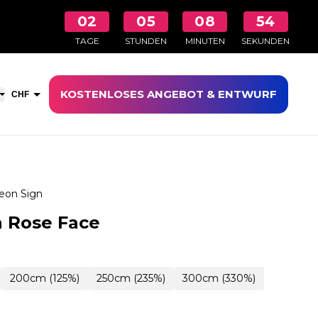
02
05
08
53
TAGE
STUNDEN
MINUTEN
SEKUNDEN
KOSTENLOSES ANGEBOT & ENTWURF
aufswagen öffnen
CHF
EUR
eon Sign
 Rose Face
200cm (125%)
250cm (235%)
300cm (330%)