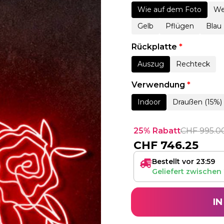
Wie auf dem Foto
We
Gelb
Pflügen
Blau
Rückplatte
*
Auszug
Rechteck
Verwendung
*
Indoor
Draußen (15%)
25% Rabatt
CHF
995.0
CHF
746.25
Bestellt vor 23:59
Geliefert zwischen
I