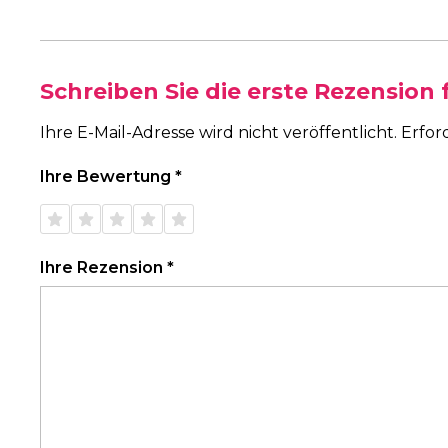
Schreiben Sie die erste Rezension
Ihre E-Mail-Adresse wird nicht veröffentlicht.
Erfor
Ihre Bewertung
*
1 von
2 von
3 von
4 von
5 von
5 Sternen
5 Sternen
5 Sternen
5 Sternen
5 Sternen
Ihre Rezension
*