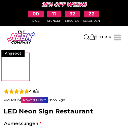
25% OFF WEEKS
00
11
32
22
TAGE
STUNDEN
MINUTEN
SEKUNDEN
Einkaufswagen 
EUR
CHF
Angebot
4.9/5
PREMIUM
PowerLEDs™
Neon Sign
LED Neon Sign Restaurant
Abmessungen
*