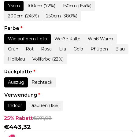
75cm
100cm (72%)
150cm (154%)
200cm (245%)
250cm (380%)
Farbe
*
Wie auf dem Foto
Weiße Kälte
Weiß Warm
Grün
Rot
Rosa
Lila
Gelb
Pflügen
Blau
Hellblau
Vollfarbe (22%)
Rückplatte
*
Auszug
Rechteck
Verwendung
*
Indoor
Draußen (15%)
25% Rabatt
€
591,08
€
443,32