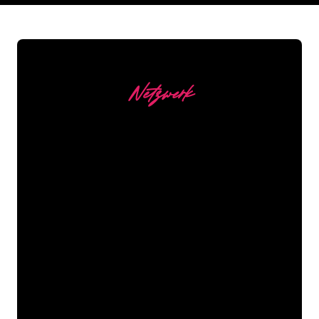
Netzwerk
Unsere Kunden
Die Neonspezialisten von The Neon
Company sind bereit, Ihren
Firmennamen, Ihr Logo oder Ihre
Marke auf attraktive und wirkungsvolle
Weise in Neonlicht zu verwandeln. Mit
mehr als 5000 Unternehmen und
bekannten Marken in unserem
Kundenstamm sind Sie bei uns an der
richtigen Adresse, wenn Sie ein
langlebiges Neonschild zum garantiert