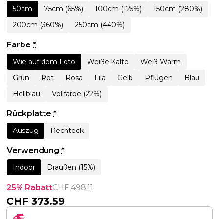
50cm
75cm (65%)
100cm (125%)
150cm (280%)
200cm (360%)
250cm (440%)
Farbe
*
Wie auf dem Foto
Weiße Kälte
Weiß Warm
Grün
Rot
Rosa
Lila
Gelb
Pflügen
Blau
Hellblau
Vollfarbe (22%)
Rückplatte
*
Auszug
Rechteck
Verwendung
*
Indoor
Draußen (15%)
25% Rabatt
CHF
498.11
CHF
373.59