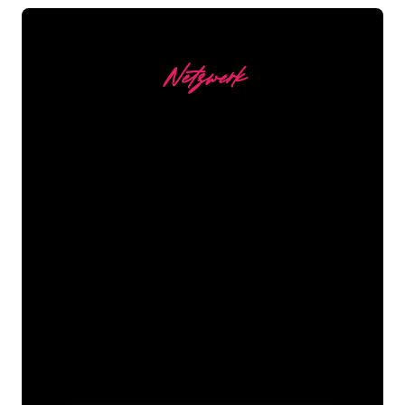
Netzwerk
Unsere Kunden
Die Neonspezialisten von The Neon
Company sind bereit, Ihren
Firmennamen, Ihr Logo oder Ihre
Marke auf attraktive und wirkungsvolle
Weise in Neonlicht zu verwandeln. Mit
mehr als 5000 Unternehmen und
bekannten Marken in unserem
Kundenstamm sind Sie bei uns an der
richtigen Adresse, wenn Sie ein
langlebiges Neonschild zum garantiert
niedrigsten Preis suchen.