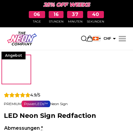
25% OFF WEEKS
06
16
37
40
TAGE
STUNDEN
MINUTEN
SEKUNDEN
Einkaufswagen öff
CHF
EUR
Angebot
4.9/5
PREMIUM
PowerLEDs™
Neon Sign
LED Neon Sign Redfaction
Abmessungen
*