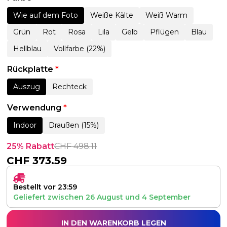
Wie auf dem Foto
Weiße Kälte
Weiß Warm
Grün
Rot
Rosa
Lila
Gelb
Pflügen
Blau
Hellblau
Vollfarbe (22%)
Rückplatte
*
Auszug
Rechteck
Verwendung
*
Indoor
Draußen (15%)
25% Rabatt
CHF
498.11
CHF
373.59
Bestellt vor 23:59
Geliefert zwischen
26 August
und
4 September
IN DEN WARENKORB LEGEN