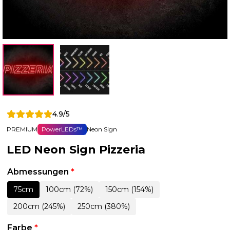
4.9/5
PREMIUM
PowerLEDs™
Neon Sign
LED Neon Sign Pizzeria
Abmessungen
*
75cm
100cm (72%)
150cm (154%)
200cm (245%)
250cm (380%)
Farbe
*