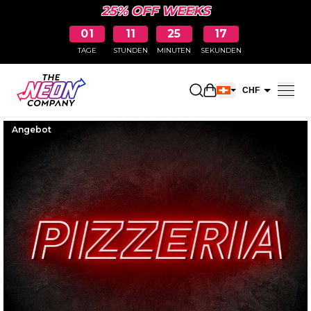
25% OFF WEEKS
01
11
25
16
TAGE
STUNDEN
MINUTEN
SEKUNDEN
Einkaufswagen öff
CHF
EUR
Angebot