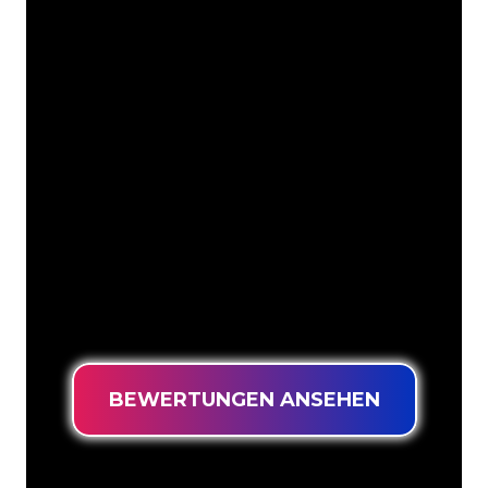
Unsere Kunden
Die Neonspezialisten von The Neon
Company sind bereit, Ihren
Firmennamen, Ihr Logo oder Ihre
Marke auf attraktive und wirkungsvolle
Weise in Neonlicht zu verwandeln. Mit
mehr als 5000 Unternehmen und
bekannten Marken in unserem
Kundenstamm sind Sie bei uns an der
richtigen Adresse, wenn Sie ein
langlebiges Neonschild zum garantiert
niedrigsten Preis suchen.
BEWERTUNGEN ANSEHEN