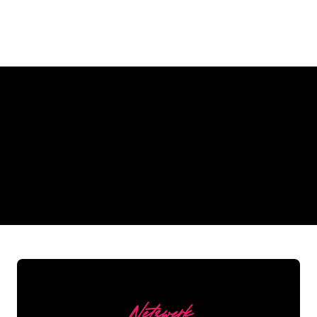
Warum ein Neonschild von
The Neon Company
REGULAR
SUPPLIERS
Netzwerk