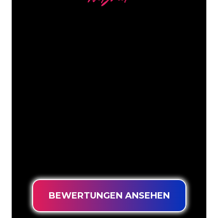
Unsere Kunden
Die Neonspezialisten von The Neon
Company sind bereit, Ihren
Firmennamen, Ihr Logo oder Ihre
Marke auf attraktive und wirkungsvolle
Weise in Neonlicht zu verwandeln. Mit
mehr als 5000 Unternehmen und
bekannten Marken in unserem
Kundenstamm sind Sie bei uns an der
richtigen Adresse, wenn Sie ein
langlebiges Neonschild zum garantiert
niedrigsten Preis suchen.
BEWERTUNGEN ANSEHEN