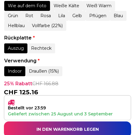
Wie auf dem Foto
Weiße Kälte
Weiß Warm
Grün
Rot
Rosa
Lila
Gelb
Pflügen
Blau
Hellblau
Vollfarbe (22%)
Rückplatte
*
Auszug
Rechteck
Verwendung
*
Indoor
Draußen (15%)
25% Rabatt
CHF
166.88
CHF
125.16
Bestellt vor 23:59
Geliefert zwischen
25 August
und
3 September
IN DEN WARENKORB LEGEN