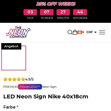
25% OFF WEEKS
03
07
27
45
TAGE
STUNDEN
MINUTEN
SEKUNDEN
Einkaufswagen öff
CHF
EUR
Angebot
4.9/5
PREMIUM
PowerLEDs™
Neon Sign
LED Neon Sign Nike 40x18cm
Farbe
*