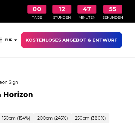
00
12
47
54
TAGE
STUNDEN
MINUTEN
SEKUNDEN
KOSTENLOSES ANGEBOT & ENTWURF
aufswagen öffnen
EUR
CHF
eon Sign
 Horizon
150cm (154%)
200cm (245%)
250cm (380%)