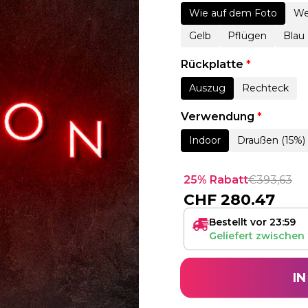
Wie auf dem Foto
We
Gelb
Pflügen
Blau
Rückplatte
*
Auszug
Rechteck
Verwendung
*
Indoor
Draußen (15%)
25% Rabatt
€
393,63
CHF
280.47
Bestellt vor 23:59
Geliefert zwischen
I