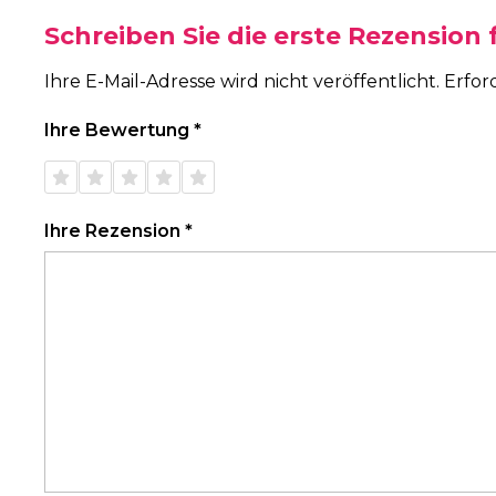
Schreiben Sie die erste Rezension
Ihre E-Mail-Adresse wird nicht veröffentlicht.
Erfor
Ihre Bewertung
*
1 von
2 von
3 von
4 von
5 von
5 Sternen
5 Sternen
5 Sternen
5 Sternen
5 Sternen
Ihre Rezension
*