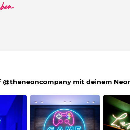
aben
f @theneoncompany mit deinem Neon