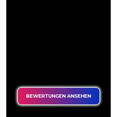
Unsere Kunden
Die Neonspezialisten von The Neon
Company sind bereit, Ihren
Firmennamen, Ihr Logo oder Ihre
Marke auf attraktive und wirkungsvolle
Weise in Neonlicht zu verwandeln. Mit
mehr als 5000 Unternehmen und
bekannten Marken in unserem
Kundenstamm sind Sie bei uns an der
richtigen Adresse, wenn Sie ein
langlebiges Neonschild zum garantiert
niedrigsten Preis suchen.
BEWERTUNGEN ANSEHEN