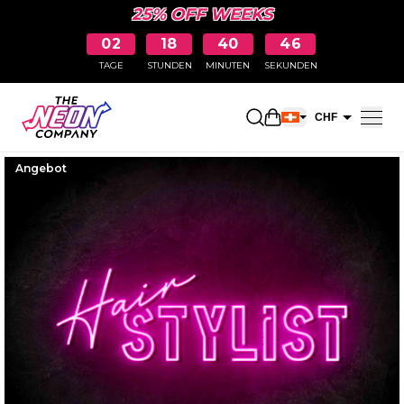
25% OFF WEEKS
02
18
40
45
TAGE
STUNDEN
MINUTEN
SEKUNDEN
Einkaufswagen öff
CHF
EUR
Angebot