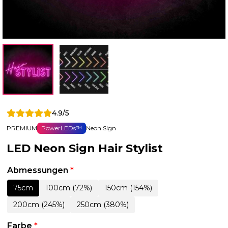
4.9/5
PREMIUM
PowerLEDs™
Neon Sign
LED Neon Sign Hair Stylist
Abmessungen
*
75cm
100cm (72%)
150cm (154%)
200cm (245%)
250cm (380%)
Farbe
*