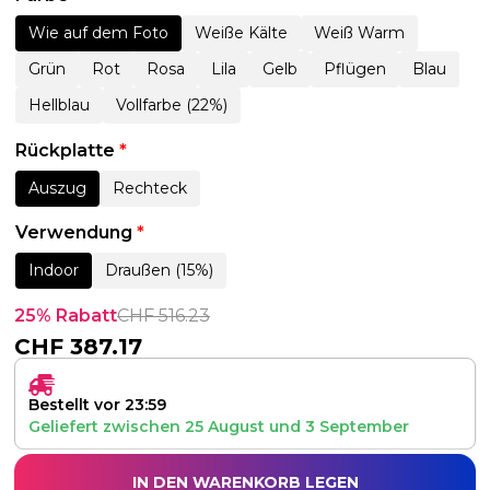
Wie auf dem Foto
Weiße Kälte
Weiß Warm
Grün
Rot
Rosa
Lila
Gelb
Pflügen
Blau
Hellblau
Vollfarbe (22%)
Rückplatte
*
Auszug
Rechteck
Verwendung
*
Indoor
Draußen (15%)
25% Rabatt
CHF
516.23
CHF
387.17
Bestellt vor 23:59
Geliefert zwischen
25 August
und
3 September
IN DEN WARENKORB LEGEN