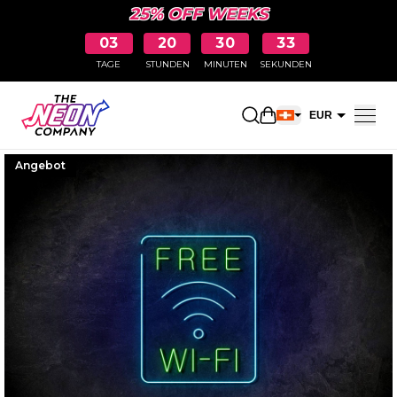
25% OFF WEEKS
03
20
30
32
TAGE
STUNDEN
MINUTEN
SEKUNDEN
Einkaufswagen öff
EUR
CHF
Angebot