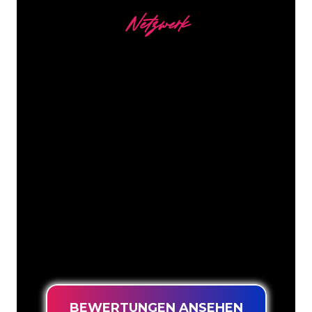
Netzwerk
Unsere Kunden
Die Neonspezialisten von The Neon
Company sind bereit, Ihren
Firmennamen, Ihr Logo oder Ihre
Marke auf attraktive und wirkungsvolle
Weise in Neonlicht zu verwandeln. Mit
mehr als 5000 Unternehmen und
bekannten Marken in unserem
Kundenstamm sind Sie bei uns an der
richtigen Adresse, wenn Sie ein
langlebiges Neonschild zum garantiert
niedrigsten Preis suchen.
BEWERTUNGEN ANSEHEN