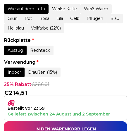
Wie auf dem Foto
Weiße Kälte
Weiß Warm
Grün
Rot
Rosa
Lila
Gelb
Pflügen
Blau
Hellblau
Vollfarbe (22%)
Rückplatte
*
Auszug
Rechteck
Verwendung
*
Indoor
Draußen (15%)
25% Rabatt
€
286,01
€
214,51
Bestellt vor 23:59
Geliefert zwischen
24 August
und
2 September
IN DEN WARENKORB LEGEN