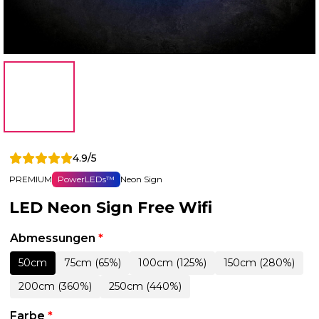
4.9/5
PREMIUM
PowerLEDs™
Neon Sign
LED Neon Sign Free Wifi
Abmessungen
*
50cm
75cm (65%)
100cm (125%)
150cm (280%)
200cm (360%)
250cm (440%)
Farbe
*