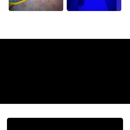
Warum ein Neonschild von
The Neon Company
REGULAR
SUPPLIERS