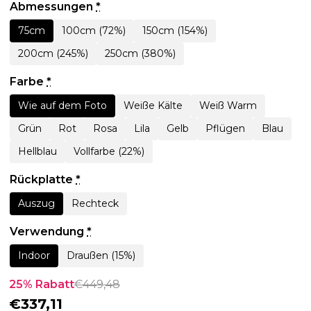
Abmessungen
*
75cm
100cm (72%)
150cm (154%)
200cm (245%)
250cm (380%)
Farbe
*
Wie auf dem Foto
Weiße Kälte
Weiß Warm
Grün
Rot
Rosa
Lila
Gelb
Pflügen
Blau
Hellblau
Vollfarbe (22%)
Rückplatte
*
Auszug
Rechteck
Verwendung
*
Indoor
Draußen (15%)
25% Rabatt
€
449,48
€
337,11