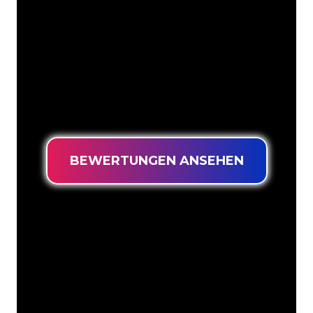
Weise in Neonlicht zu verwandeln. Mit
mehr als 5000 Unternehmen und
bekannten Marken in unserem
Kundenstamm sind Sie bei uns an der
richtigen Adresse, wenn Sie ein
langlebiges Neonschild zum garantiert
niedrigsten Preis suchen.
BEWERTUNGEN ANSEHEN