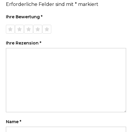
Erforderliche Felder sind mit
*
markiert
Ihre Bewertung
*
1 von
2 von
3 von
4 von
5 von
5 Sternen
5 Sternen
5 Sternen
5 Sternen
5 Sternen
Ihre Rezension
*
Name
*