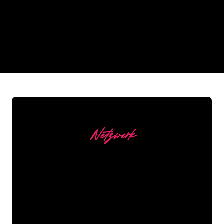
The Neon Company
REGULAR
SUPPLIERS
Netzwerk
Unsere Kunden
Die Neonspezialisten von The Neon
Company sind bereit, Ihren
Firmennamen, Ihr Logo oder Ihre
Marke auf attraktive und wirkungsvolle