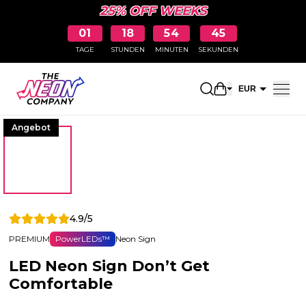
25% OFF WEEKS
01
18
54
45
TAGE
STUNDEN
MINUTEN
SEKUNDEN
Einkaufswagen 
EUR
CHF
Angebot
4.9/5
PREMIUM
PowerLEDs™
Neon Sign
LED Neon Sign Don’t Get
Comfortable