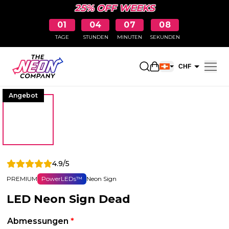
25% OFF WEEKS
01
04
07
07
TAGE
STUNDEN
MINUTEN
SEKUNDEN
Einkaufswagen öff
CHF
EUR
Angebot
4.9/5
PREMIUM
PowerLEDs™
Neon Sign
LED Neon Sign Dead
Abmessungen
*