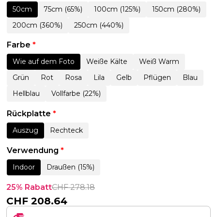
50cm
75cm (65%)
100cm (125%)
150cm (280%)
200cm (360%)
250cm (440%)
Farbe
*
Wie auf dem Foto
Weiße Kälte
Weiß Warm
Grün
Rot
Rosa
Lila
Gelb
Pflügen
Blau
Hellblau
Vollfarbe (22%)
Rückplatte
*
Auszug
Rechteck
Verwendung
*
Indoor
Draußen (15%)
25% Rabatt
CHF
278.18
CHF
208.64