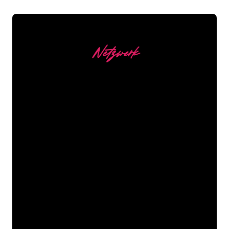
Netzwerk
Unsere Kunden
Die Neonspezialisten von The Neon
Company sind bereit, Ihren
Firmennamen, Ihr Logo oder Ihre
Marke auf attraktive und wirkungsvolle
Weise in Neonlicht zu verwandeln. Mit
mehr als 5000 Unternehmen und
bekannten Marken in unserem
Kundenstamm sind Sie bei uns an der
richtigen Adresse, wenn Sie ein
langlebiges Neonschild zum garantiert
niedrigsten Preis suchen.