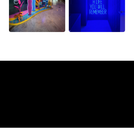
Warum ein Neonschild von
The Neon Company
REGULAR
SUPPLIERS