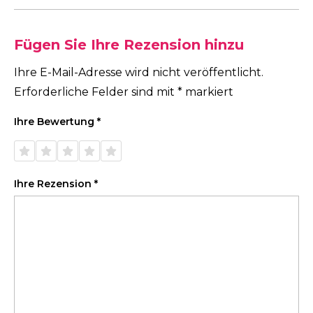
Fügen Sie Ihre Rezension hinzu
Ihre E-Mail-Adresse wird nicht veröffentlicht.
Erforderliche Felder sind mit
*
markiert
Ihre Bewertung
*
1 von
2 von
3 von
4 von
5 von
5 Sternen
5 Sternen
5 Sternen
5 Sternen
5 Sternen
Ihre Rezension
*