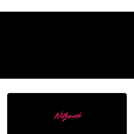
Warum ein Neonschild von
The Neon Company
REGULAR
SUPPLIERS
Netzwerk
Unsere Kunden