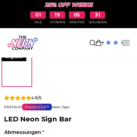
25% OFF WEEKS
01
19
05
31
TAGE
STUNDEN
MINUTEN
SEKUNDEN
Einkaufswagen 
Angebot
4.9/5
PREMIUM
PowerLEDs™
Neon Sign
LED Neon Sign Bar
Abmessungen
*