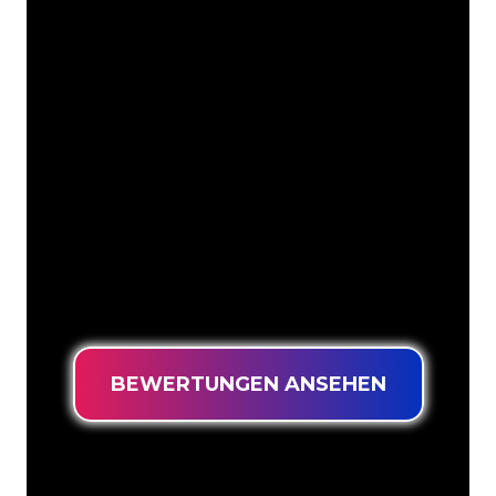
Die Neonspezialisten von The Neon
Company sind bereit, Ihren
Firmennamen, Ihr Logo oder Ihre
Marke auf attraktive und wirkungsvolle
Weise in Neonlicht zu verwandeln. Mit
mehr als 5000 Unternehmen und
bekannten Marken in unserem
Kundenstamm sind Sie bei uns an der
richtigen Adresse, wenn Sie ein
langlebiges Neonschild zum garantiert
niedrigsten Preis suchen.
BEWERTUNGEN ANSEHEN