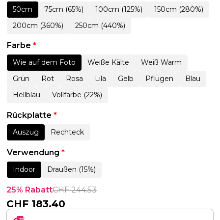
50cm
75cm (65%)
100cm (125%)
150cm (280%)
200cm (360%)
250cm (440%)
Farbe
*
Wie auf dem Foto
Weiße Kälte
Weiß Warm
Grün
Rot
Rosa
Lila
Gelb
Pflügen
Blau
Hellblau
Vollfarbe (22%)
Rückplatte
*
Auszug
Rechteck
Verwendung
*
Indoor
Draußen (15%)
25% Rabatt
CHF
244.53
CHF
183.40