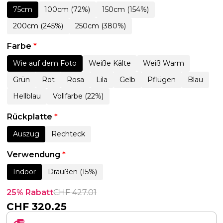
75cm
100cm (72%)
150cm (154%)
200cm (245%)
250cm (380%)
Farbe
*
Wie auf dem Foto
Weiße Kälte
Weiß Warm
Grün
Rot
Rosa
Lila
Gelb
Pflügen
Blau
Hellblau
Vollfarbe (22%)
Rückplatte
*
Auszug
Rechteck
Verwendung
*
Indoor
Draußen (15%)
25% Rabatt
CHF
427.01
CHF
320.25