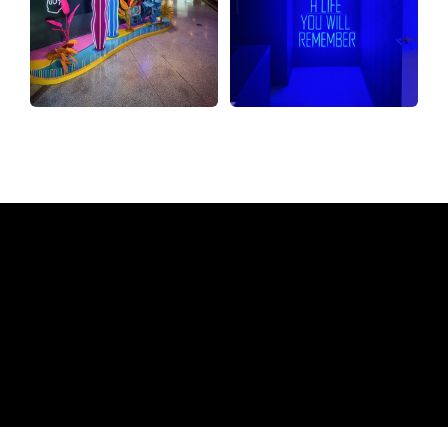
Warum ein Neonschild von
The Neon Company
REGULAR
SUPPLIERS