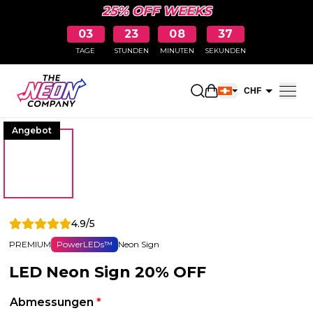
25% OFF WEEKS
03
23
08
36
TAGE
STUNDEN
MINUTEN
SEKUNDEN
Einkaufswagen öff
CHF
EUR
Angebot
4.9/5
PREMIUM
PowerLEDs™
Neon Sign
LED Neon Sign 20% OFF
Abmessungen
*