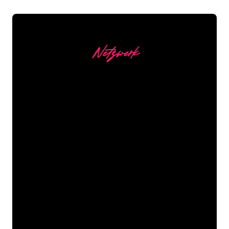
Netzwerk
Unsere Kunden
Die Neonspezialisten von The Neon
Company sind bereit, Ihren
Firmennamen, Ihr Logo oder Ihre
Marke auf attraktive und wirkungsvolle
Weise in Neonlicht zu verwandeln. Mit
mehr als 5000 Unternehmen und
bekannten Marken in unserem
Kundenstamm sind Sie bei uns an der
richtigen Adresse, wenn Sie ein
langlebiges Neonschild zum garantiert
niedrigsten Preis suchen.