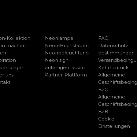
n-Kollektion
Neonlampe
FAQ
on machen
Neon-Buchstaben
Datenschutz
sen
Neonbeleuchtung
bestimmungen
piration
Neon sign
Versandbeding
wertungen
anfertigen lassen
Kehrt zurück
r uns
Partner-Plattform
Allgemeine
takt
Geschäftsbedin
B2C
Allgemeine
Geschäftsbedin
B2B
Cookie-
Einstellungen