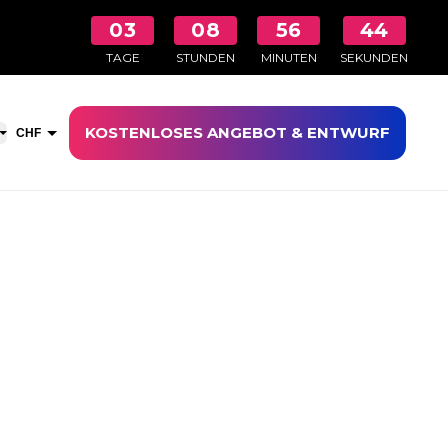
03
08
56
43
TAGE
STUNDEN
MINUTEN
SEKUNDEN
KOSTENLOSES ANGEBOT & ENTWURF
aufswagen öffnen
CHF
EUR