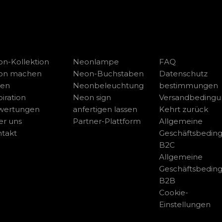
n-Kollektion
Neonlampe
FAQ
on machen
Neon-Buchstaben
Datenschutz
sen
Neonbeleuchtung
bestimmungen
piration
Neon sign
Versandbeding
wertungen
anfertigen lassen
Kehrt zurück
r uns
Partner-Plattform
Allgemeine
takt
Geschäftsbedin
B2C
Allgemeine
Geschäftsbedin
B2B
Cookie-
Einstellungen