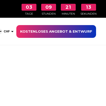
03
09
21
13
TAGE
STUNDEN
MINUTEN
SEKUNDEN
KOSTENLOSES ANGEBOT & ENTWURF
aufswagen öffnen
CHF
EUR