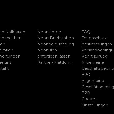
n-Kollektion
Neonlampe
FAQ
on machen
Neon-Buchstaben
Datenschutz
sen
Neonbeleuchtung
bestimmungen
piration
Neon sign
Versandbeding
wertungen
anfertigen lassen
Kehrt zurück
r uns
Partner-Plattform
Allgemeine
takt
Geschäftsbedin
B2C
Allgemeine
Geschäftsbedin
B2B
Cookie-
Einstellungen