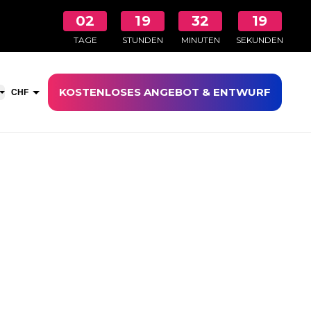
02
19
32
19
TAGE
STUNDEN
MINUTEN
SEKUNDEN
KOSTENLOSES ANGEBOT & ENTWURF
aufswagen öffnen
CHF
EUR