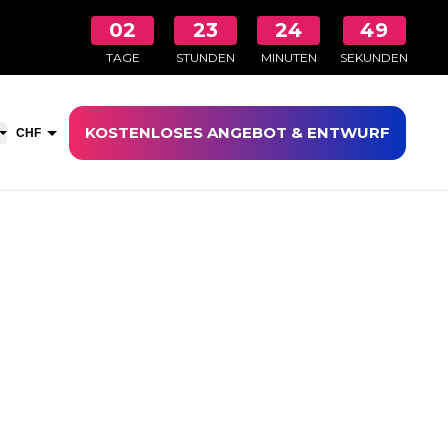
02
23
24
48
TAGE
STUNDEN
MINUTEN
SEKUNDEN
KOSTENLOSES ANGEBOT & ENTWURF
aufswagen öffnen
CHF
EUR