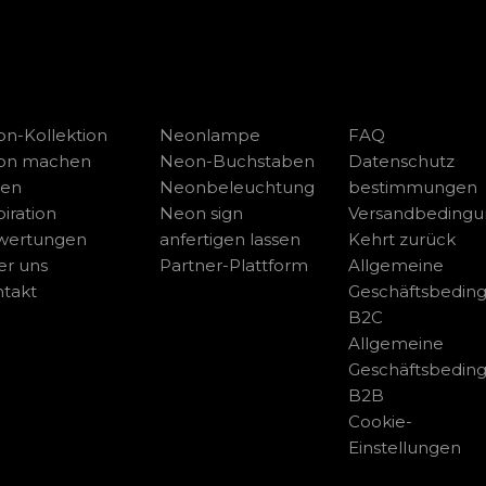
n-Kollektion
Neonlampe
FAQ
on machen
Neon-Buchstaben
Datenschutz
sen
Neonbeleuchtung
bestimmungen
piration
Neon sign
Versandbeding
wertungen
anfertigen lassen
Kehrt zurück
r uns
Partner-Plattform
Allgemeine
takt
Geschäftsbedin
B2C
Allgemeine
Geschäftsbedin
B2B
Cookie-
Einstellungen