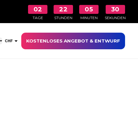
02
22
05
29
TAGE
STUNDEN
MINUTEN
SEKUNDEN
KOSTENLOSES ANGEBOT & ENTWURF
aufswagen öffnen
CHF
EUR