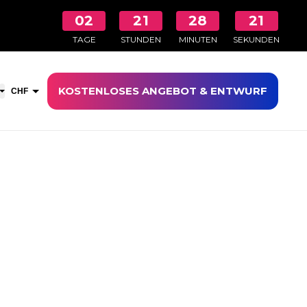
02
21
28
20
TAGE
STUNDEN
MINUTEN
SEKUNDEN
KOSTENLOSES ANGEBOT & ENTWURF
nkaufswagen öffnen
CHF
EUR