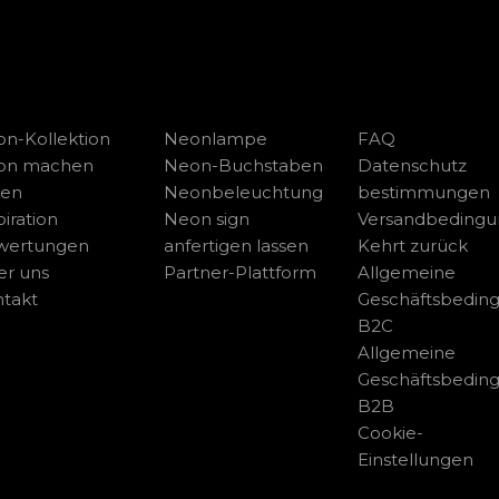
n-Kollektion
Neonlampe
FAQ
on machen
Neon-Buchstaben
Datenschutz
sen
Neonbeleuchtung
bestimmungen
piration
Neon sign
Versandbeding
wertungen
anfertigen lassen
Kehrt zurück
r uns
Partner-Plattform
Allgemeine
takt
Geschäftsbedin
B2C
Allgemeine
Geschäftsbedin
B2B
Cookie-
Einstellungen