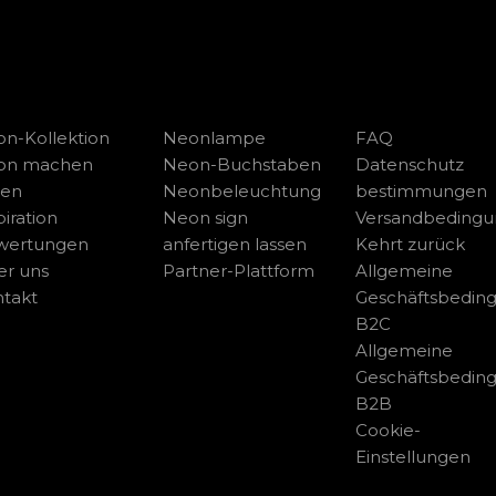
n-Kollektion
Neonlampe
FAQ
on machen
Neon-Buchstaben
Datenschutz
sen
Neonbeleuchtung
bestimmungen
piration
Neon sign
Versandbeding
wertungen
anfertigen lassen
Kehrt zurück
r uns
Partner-Plattform
Allgemeine
takt
Geschäftsbedin
B2C
Allgemeine
Geschäftsbedin
B2B
Cookie-
Einstellungen