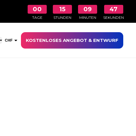
00
15
09
46
TAGE
STUNDEN
MINUTEN
SEKUNDEN
KOSTENLOSES ANGEBOT & ENTWURF
aufswagen öffnen
CHF
EUR