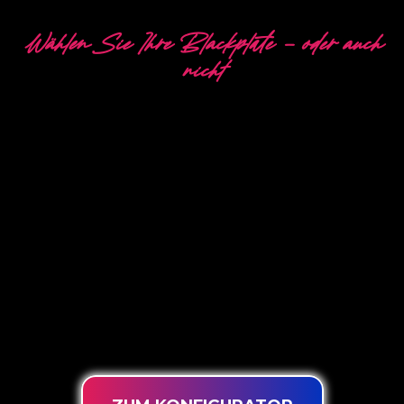
Wählen Sie Ihre Blackplate - oder auch
nicht
5 VERSCHIEDENE
OPTIONEN
The Neon Company ist ein Spezialist für die
Entwicklung, das Design und die Produktion von
PowerLEDs™ Neon Signing. Mit unserer
innovativen ‘PowerLEDs™’-
Beleuchtungstechnologie erhalten Sie garantiert
die leistungsstärksten dimmbaren LEDs, eine
extra lange Lebensdauer und die Eignung für
eine intensive Nutzung rund um die Uhr.