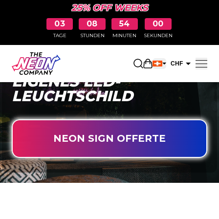
25% OFF WEEKS
03
08
53
59
TAGE
STUNDEN
MINUTEN
SEKUNDEN
GESTALTEN SIE IHR
Einkaufswagen öff
CHF
EIGENES LED-
EUR
LEUCHTSCHILD
NEON SIGN OFFERTE