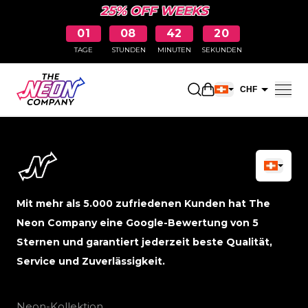
25% OFF WEEKS
01
08
42
19
TAGE
STUNDEN
MINUTEN
SEKUNDEN
Einkaufswagen öff
CHF
EUR
Mit mehr als 5.000 zufriedenen Kunden hat The
Neon Company eine Google-Bewertung von 5
Sternen und garantiert jederzeit beste Qualität,
Service und Zuverlässigkeit.
Neon-Kollektion